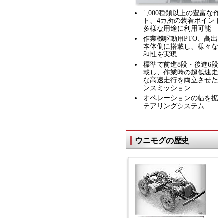
1,000種類以上の豊富
ト、4カ所の装着ポイン
多様な用途に利用可能
作業機駆動用PTO、高
本体側に搭載し、様々な
和性を実現
標準で前進8段・後進6
載し、作業時の超低速走
な高速走行を両立させた
ンスミッション
オペレーションの幅を拡
テアリングシステム
ウニモグの歴史