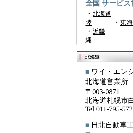
全国 サービス
・
北海道
・
陸
東海
・
近畿
縄
北海道
■
ワイ・エン
北海道営業所
〒003-0871
北海道札幌市白石
Tel 011-795-57
■
日北自動車