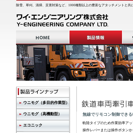
除雪、草刈、清掃、災害対策など、1000種類以上の豊富なアタッチメントと共
ウニモグ（多目的作業型）
ウニモグ（高機動型）
無線でリモコン制御できる
軌陸タイプのため作業効率アッ
エコニック
操作レバーまたは操作ボタンか