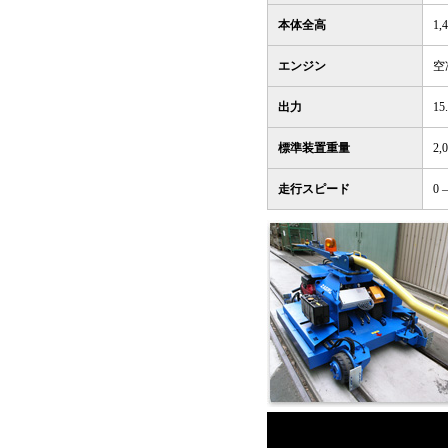
本体全高
1,
エンジン
空
出力
15.
標準装置重量
2,
走行スピード
0 