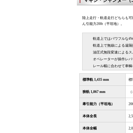
マキシ・シャンター（
陸上走行・軌道走行どちらも可
ん引能力200t（平坦地）。
軌道上ではパワフルな4
軌道上で無線による遠隔
油圧式無段変速によるスム
オペレーターが操作レバ
レール幅に合わせて車輌
標準軌 1,435 mm
標
狭軌 1,067 mm
（
牽引能力（平坦地）
20
本体全長
2,
本体全幅
2,