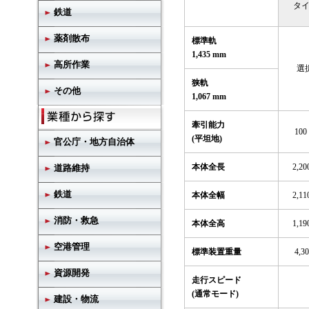
タイ
鉄道
薬剤散布
標準軌
1,435 mm
高所作業
選
狭軌
その他
1,067 mm
牽引能力
100 
(平坦地)
官公庁・地方自治体
本体全長
2,20
道路維持
鉄道
本体全幅
2,11
消防・救急
本体全高
1,19
空港管理
標準装置重量
4,30
資源開発
走行スピード
(通常モード)
建設・物流