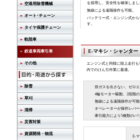
を採用し、安全性を確保しまし
空港用除雪機械
無線による遠隔操作も可能。
オート･チェーン
バッテリー式・エンジン式から
す。
タイヤ保護チェーン
軌陸車
E-マキシ・シャンタ
鉄道車両牽引車
その他
エンジン式と同様に陸上走行も
内でのけん引作業に最適。
除雪
排ガスを出さない、ゼロエ
4輪モーター駆動、2段階の
草刈
無線による遠隔操作が可能
オペレーターが操作レバー
清掃
牽引能力により5種類のバ
災害対策
資源開発・物流
E-