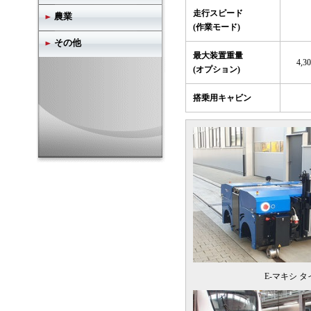
走行スピード
農業
(作業モード)
その他
最大装置重量
4,30
(オプション)
搭乗用キャビン
E-マキシ タ